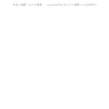
大きい地図・ルート検索
( powered by ゼンリン地図 いつもNAVI )