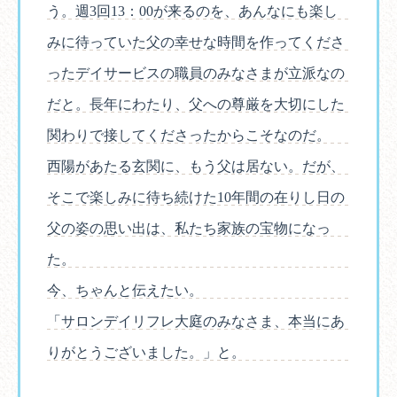
う。週3回13：00が来るのを、あんなにも楽し
みに待っていた父の幸せな時間を作ってくださ
ったデイサービスの職員のみなさまが立派なの
だと。長年にわたり、父への尊厳を大切にした
関わりで接してくださったからこそなのだ。
西陽があたる玄関に、もう父は居ない。だが、
そこで楽しみに待ち続けた10年間の在りし日の
父の姿の思い出は、私たち家族の宝物になっ
た。
今、ちゃんと伝えたい。
「サロンデイリフレ大庭のみなさま、本当にあ
りがとうございました。」と。