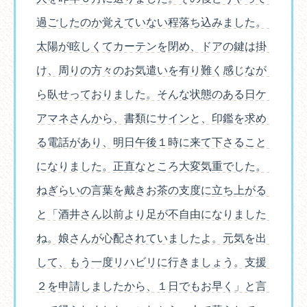
過ごしたのか覚えていない程落ち込みました。
太陽が眩しくてカーテンを閉め、ドアの鍵は掛
け、周りの方々のお気遣いを有り難く感じなが
ら臥せっておりました。そんな状態のある日ケ
アマネさんから、書類にサインと、印鑑を求め
る電話があり、明日午後１時に来て下さること
になりました。正直なところ大変気重でした。
ねぎらいの言葉を戴きお茶の支度に立ち上がる
と「酒井さん以前より足が不自由になりました
ね。娘さんが心配されていましたよ。元気を出
して、もう一度リハビリに行きましょう。支援
２を申請しましたから、１日でもお早く」と言