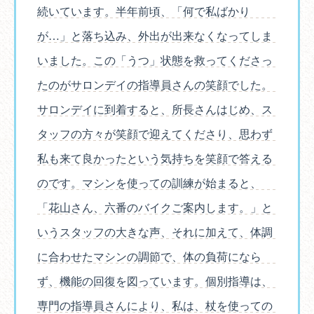
続いています。半年前頃、「何で私ばかり
が…」と落ち込み、外出が出来なくなってしま
いました。この「うつ」状態を救ってくださっ
たのがサロンデイの指導員さんの笑顔でした。
サロンデイに到着すると、所長さんはじめ、ス
タッフの方々が笑顔で迎えてくださり、思わず
私も来て良かったという気持ちを笑顔で答える
のです。マシンを使っての訓練が始まると、
「花山さん、六番のバイクご案内します。」と
いうスタッフの大きな声、それに加えて、体調
に合わせたマシンの調節で、体の負荷になら
ず、機能の回復を図っています。個別指導は、
専門の指導員さんにより、私は、杖を使っての