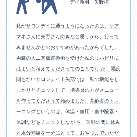
デイ新羽 矢野様
私がサロンデイに通うようになったのは、ケア
マネさんに矢野さん向きだと思うから、行って
みませんかとのおすすめがあったからでした。
両膝の人工関節置換術を受けた私のリハビリに
はよいと考えてくださってのことでし た。開設
間もないサロンデイ上矢部では、私の機能をし
っかりとチェックして、指導員の方がメニュー
を作ってくださって始めました。高齢者のトレ
ーニングというのは、体温・血圧・血中酸素・
体調などをチェックしなが ら、運動の間に休み
と水分補給を十分にとって、おやつまでいただ