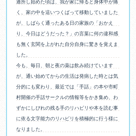
通所し始めた頃は、我が家に帰ると身体中が痛
く、家の中を這いつくばって移動していました
が、しばらく通ったある日の家族の「おかえ
り、今日はどうだった？」の言葉に何の違和感
も無く玄関を上がれた自分自身に驚きを覚えま
した。
今も、毎日、朝と夜の薬は飲み続けています
が、通い始めてからの生活は発病した時とは気
分的にも変わり、最近では「手話」の本や市町
村開催の手話サークルの情報等をかき集め、わ
ずかにしびれの残る手のリハビリや本を読む事
に依る文字能力のリハビリを積極的に行う様に
なりました。