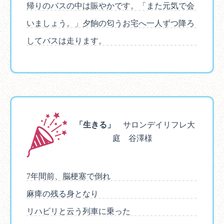
帰りのバスの中は賑やかです。「また元気で会
いましょう。」夕餉の匂うお宅へ一人ずつ降ろ
してバスは走ります。
「生きる」
サロンデイリフレ大
庭 谷澤様
7年間前、脳梗塞で倒れ
麻痺の残る身となり
リハビリと云う列車に乗った