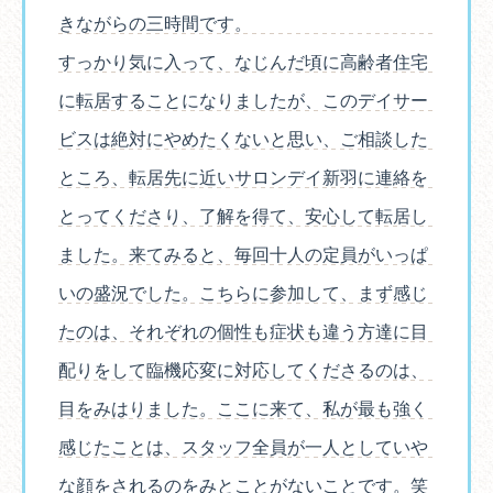
きながらの三時間です。
すっかり気に入って、なじんだ頃に高齢者住宅
に転居することになりましたが、このデイサー
ビスは絶対にやめたくないと思い、ご相談した
ところ、転居先に近いサロンデイ新羽に連絡を
とってくださり、了解を得て、安心して転居し
ました。来てみると、毎回十人の定員がいっぱ
いの盛況でした。こちらに参加して、まず感じ
たのは、それぞれの個性も症状も違う方達に目
配りをして臨機応変に対応してくださるのは、
目をみはりました。ここに来て、私が最も強く
感じたことは、スタッフ全員が一人としていや
な顔をされるのをみとことがないことです。笑