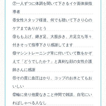
⑦一人ずつに体調を聞いて下さるイケ面体操指
導者
⑧女性スタッフ様達、何でも聴いて下さり心の
ケアまでありがとう
⑨もも上げ、継ぎ足、大股歩き、片足立ち等々
付きそって指導下さり感謝してます
⑩マシントレーニング常に付いていて数をかぞ
えて「どうでしたか？」と真剣な顔の女性介護
師さんに感謝
⑪その度に血圧はかり、コップのお水とてもお
いしい
⑫輪に坐り他愛なきこと仲間で雑談、自宅にい
ればしゃべる人なし