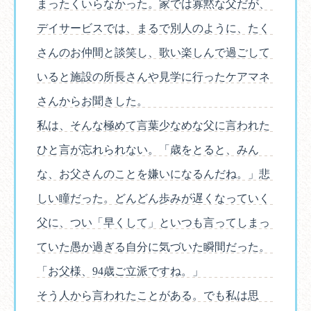
まったくいらなかった。家では寡黙な父だが、
デイサービスでは、まるで別人のように、たく
さんのお仲間と談笑し、歌い楽しんで過ごして
いると施設の所長さんや見学に行ったケアマネ
さんからお聞きした。
私は、そんな極めて言葉少なめな父に言われた
ひと言が忘れられない。「歳をとると、みん
な、お父さんのことを嫌いになるんだね。」悲
しい瞳だった。どんどん歩みが遅くなっていく
父に、つい「早くして」といつも言ってしまっ
ていた愚か過ぎる自分に気づいた瞬間だった。
「お父様、94歳ご立派ですね。」
そう人から言われたことがある。でも私は思