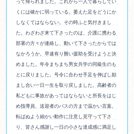
って帰られました。これから一人で暮らしてい
くには確かに弱っている。萎えた足をどうにか
しなくてはならない。その時ふと気付きまし
た。わざわざ来て下さったのは、介護に携わる
部署の方々が連絡し、動いて下さったからでは
なかろうか。早速有り難い援助を受けようと決
めました。年令まちまち男女共学の同級生のも
とに戻りました。号令に合わせ手足を伸ばし励
まし合い一日一生を取り戻しました。高齢者の
私どもに事故があってはならないと所長をはじ
め指導員、送迎者のバスの方まで温かい言葉。
転ばぬよう細かい動作に注意し見守って下さ
り、皆さん感謝し一日の小さな達成感に満足し