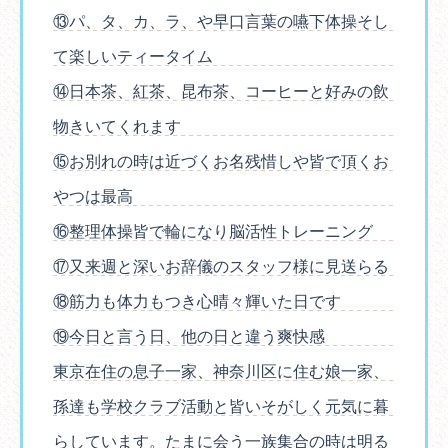
⑬パ、タ、カ、ラ、や早口言葉の嚥下体操そし
て楽しいティータイム
⑭日本茶、紅茶、昆布茶、コーヒーと好みの飲
物きいてくれます
⑮お別れの時は近づくお名残惜しや皆で頂くお
やつは最高
⑯整理体操皆で輪になり脳活性トレーニング
⑰又来週と深いお辞儀のスタッフ様に見送らる
⑱筋力も体力もつき心晴々輝いた日です
⑲今日と言う日、他の日と違う爽快感
東京在住の息子一家、神奈川区に住む娘一家、
孫達も学校クラブ活動と皆いそがしく元気に暮
らしています。たまに会う一族集合の時は明る