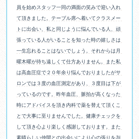
員を始めスタッフ一同の満面の笑みで迎い入れ
て頂きました。テーブル席へ着いてクラスメー
トに出会い、私と同じように悩んでいる人、頑
張っている人がいることを知った時の嬉しさは
一生忘れることはないでしょう。それからは月
曜木曜が待ち遠しくて仕方ありません。また私
は高血圧症で２０年余り悩んでおりましたがサ
ロンでは３度の血圧測定があり、３度目は下が
っているのです。昨年血圧、脈拍が高くなった
時にアドバイスを頂き内科で薬を替えて頂くこ
とで大事に至りませんでした。健康チェックを
して頂き心より楽しく感謝しております。また
素晴らしい仲間との出会いにより心の張りを与