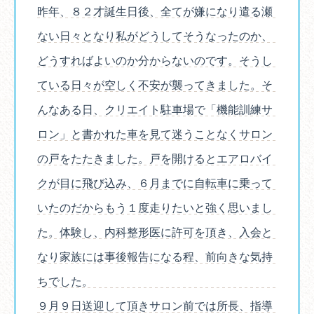
昨年、８２才誕生日後、全てが嫌になり遣る瀬
ない日々となり私がどうしてそうなったのか、
どうすればよいのか分からないのです。そうし
ている日々が空しく不安が襲ってきました。そ
んなある日、クリエイト駐車場で「機能訓練サ
ロン」と書かれた車を見て迷うことなくサロン
の戸をたたきました。戸を開けるとエアロバイ
クが目に飛び込み、６月までに自転車に乗って
いたのだからもう１度走りたいと強く思いまし
た。体験し、内科整形医に許可を頂き、入会と
なり家族には事後報告になる程、前向きな気持
ちでした。
９月９日送迎して頂きサロン前では所長、指導